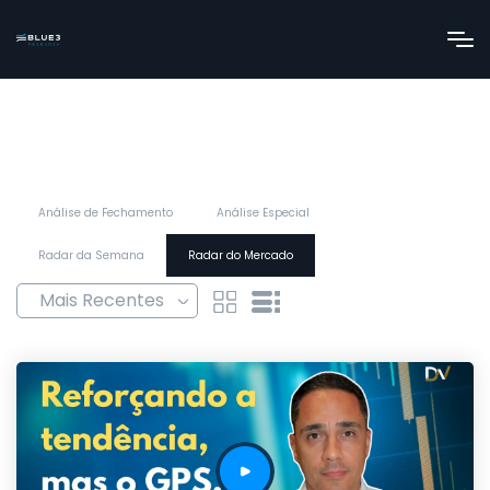
Análise de Fechamento
Análise Especial
Radar da Semana
Radar do Mercado