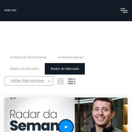
Análise de Fechamento
Análise Especial
Radar da Semana
Radar do Mercado