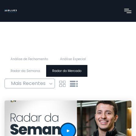
Análise de Fechamento
Análise Especial
Radar da Semana
Radar do Mercado