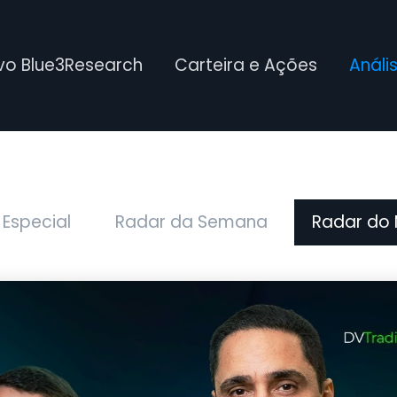
ivo Blue3Research
Carteira e Ações
Análi
 Especial
Radar da Semana
Radar do