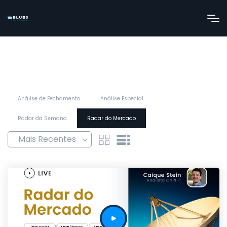
Análise de Fechamento
Análise Especial
Radar da Semana
Radar do Mercado