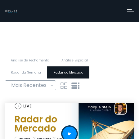
Análise de Fechamento
Análise Especial
Radar da Semana
Radar do Mercado