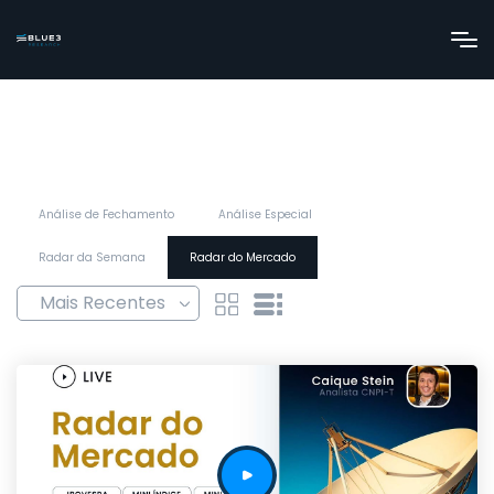
Análise de Fechamento
Análise Especial
Radar da Semana
Radar do Mercado