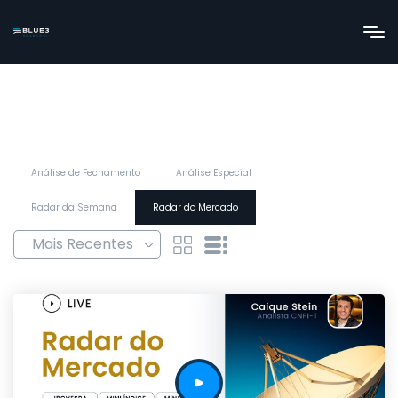
Análise de Fechamento
Análise Especial
Radar da Semana
Radar do Mercado