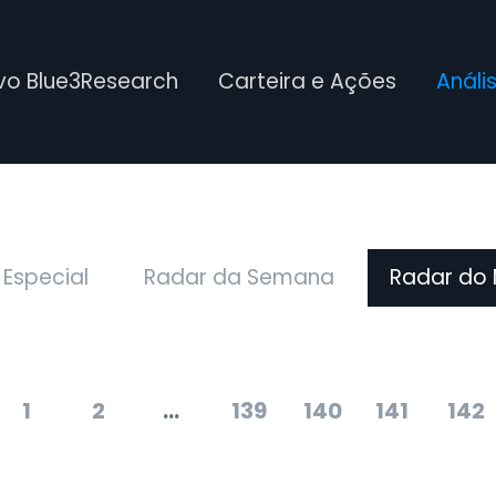
ivo Blue3Research
Carteira e Ações
Análi
 Especial
Radar da Semana
Radar do
1
2
...
139
140
141
142