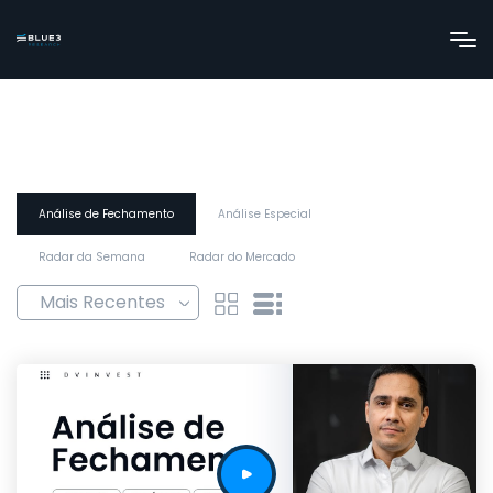
Análise de Fechamento
Análise Especial
Radar da Semana
Radar do Mercado