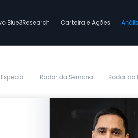
ivo Blue3Research
Carteira e Ações
Análi
 Especial
Radar da Semana
Radar do