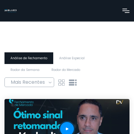
Análise de Fechamento
Análise Especial
Radar da Semana
Radar do Mercado