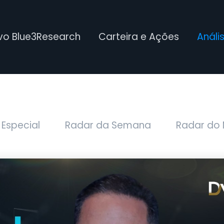
ivo Blue3Research
Carteira e Ações
Análi
 Especial
Radar da Semana
Radar do