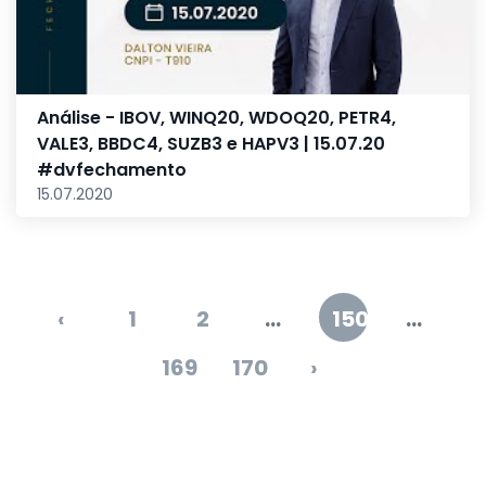
Análise - IBOV, WINQ20, WDOQ20, PETR4,
VALE3, BBDC4, SUZB3 e HAPV3 | 15.07.20
#dvfechamento
15.07.2020
‹
1
2
...
150
...
169
170
›