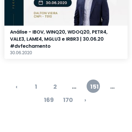
Análise - IBOV, WINQ20, WDOQ20, PETR4,
VALE3, LAME4, MGLU3 e IRBR3 | 30.06.20
#dvfechamento
30.06.2020
‹
1
2
...
151
...
169
170
›