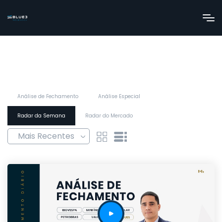
Análise de Fechamento
Análise Especial
Radar da Semana
Radar do Mercado