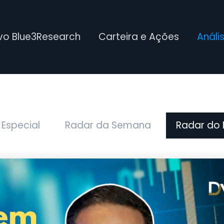
ivo Blue3Research
Carteira e Ações
Análi
 Especial
Radar da Semana
Radar do